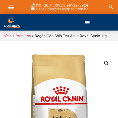
(19) 3861.0096 / 99132-5924
casalopes@casalopes.com.br
Lista de presentes
Início
»
Produtos
»
Ração Cão Shih Tzu Adult Royal Canin 1kg