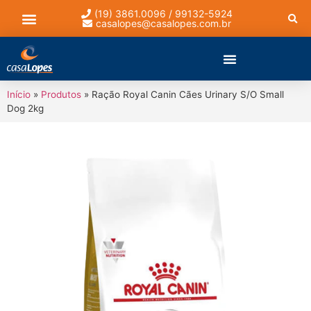
(19) 3861.0096 / 99132-5924
casalopes@casalopes.com.br
Lista de presentes
Início
»
Produtos
»
Ração Royal Canin Cães Urinary S/O Small
Dog 2kg