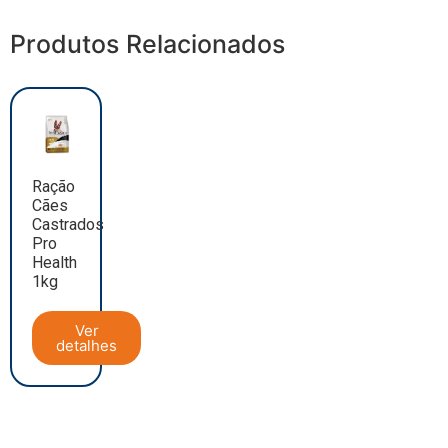
Produtos Relacionados
Ração
Cães
Castrados
Pro
Health
1kg
Ver
detalhes