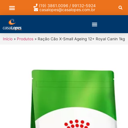
(19) 3861.0096 / 99132-5924
casalopes@casalopes.com.br
Lista de presentes
Início
»
Produtos
»
Ração Cão X-Small Ageing 12+ Royal Canin 1kg