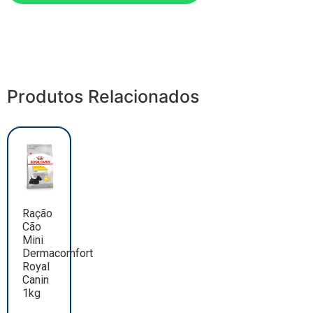
Produtos Relacionados
Ração
Cão
Mini
Dermacomfort
Royal
Canin
1kg