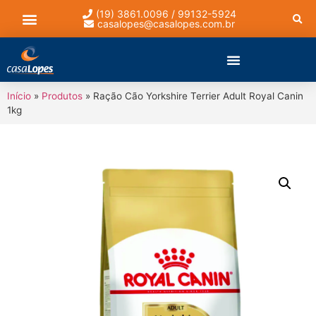
(19) 3861.0096 / 99132-5924
casalopes@casalopes.com.br
Lista de presentes
Início
»
Produtos
»
Ração Cão Yorkshire Terrier Adult Royal Canin
1kg