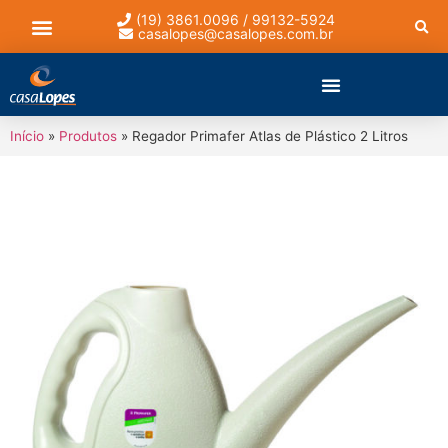
(19) 3861.0096 / 99132-5924
casalopes@casalopes.com.br
Lista de presentes
Início
»
Produtos
»
Regador Primafer Atlas de Plástico 2 Litros