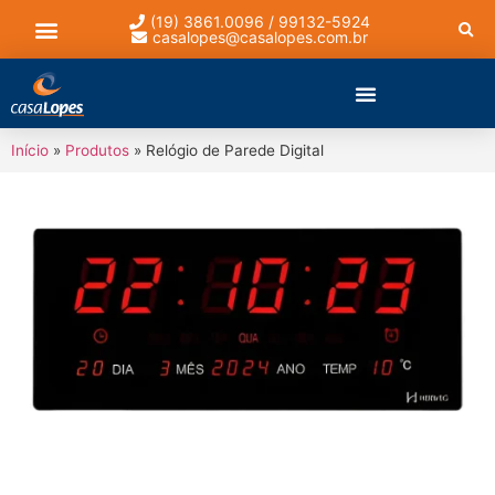
(19) 3861.0096 / 99132-5924
casalopes@casalopes.com.br
Lista de presentes
Início
»
Produtos
»
Relógio de Parede Digital