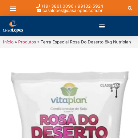
(19) 3861.0096 / 99132-5924
casalopes@casalopes.com.br
Lista de presentes
Início
»
Produtos
»
Terra Especial Rosa Do Deserto 8kg Nutriplan