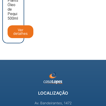
Plants
Óleo
de
Pequi
500ml
Ver
detalhes
LOCALIZAÇÃO
Av. Bandeirantes, 1472