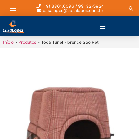
(19) 3861.0096 / 99132-5924
casalopes@casalopes.com.br
Lista de presentes
Início
»
Produtos
»
Toca Túnel Florence São Pet