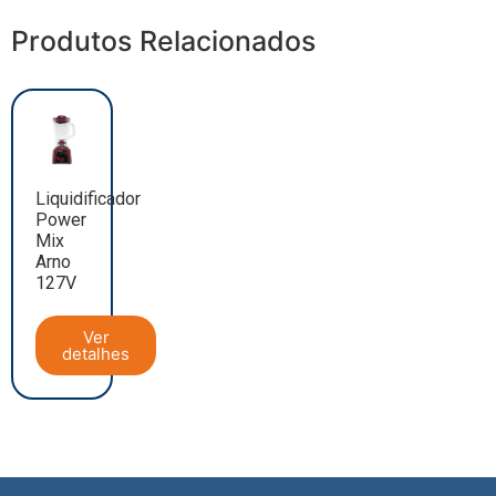
Produtos Relacionados
Liquidificador
Power
Mix
Arno
127V
Ver
detalhes