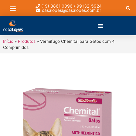
(19) 3861.0096 / 99132-5924
casalopes@casalopes.com.br
Lista de presentes
Início
»
Produtos
»
Vermífugo Chemital para Gatos com 4
Comprimidos