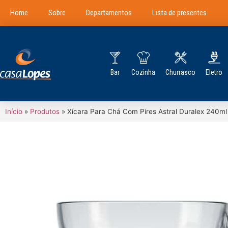
Home
Sobre
Departamentos
Lista de presentes
Bar
Cozinha
Churrasco
Eletro
Início
»
Produtos
»
Xícara Para Chá Com Pires Astral Duralex 240ml