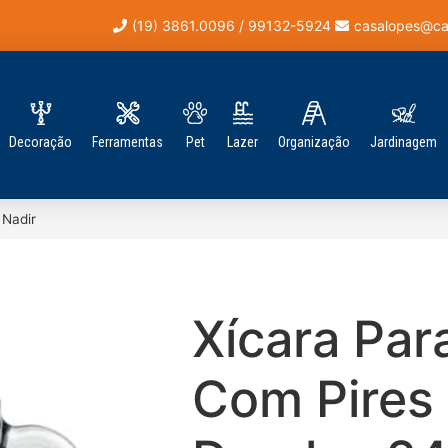
(19) 3861.0096 / 99132-5924
casalopes@ca
Decoração
Ferramentas
Pet
Lazer
Organização
Jardinagem
 Nadir
Xícara Par
Com Pires 