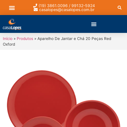
(19) 3861.0096 / 99132-5924
casalopes@casalopes.com.br
Lista de presentes
Início
»
Produtos
»
Aparelho De Jantar e Chá 20 Peças Red
Oxford