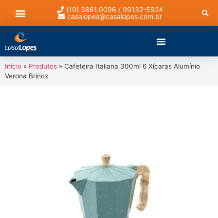
(19) 3861.0096 / 99132-5924
casalopes@casalopes.com.br
Lista de presentes
Início
»
Produtos
»
Cafeteira Italiana 300ml 6 Xícaras Alumínio
Verona Brinox