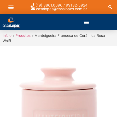
(19) 3861.0096 / 99132-5924
casalopes@casalopes.com.br
Lista de presentes
Início
»
Produtos
»
Manteigueira Francesa de Cerâmica Rosa
Wolff