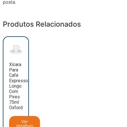
posta.
Produtos Relacionados
Xícara
Para
Café
Expresso
Longo
Com
Pires
75ml
Oxford
Ver
detalhes