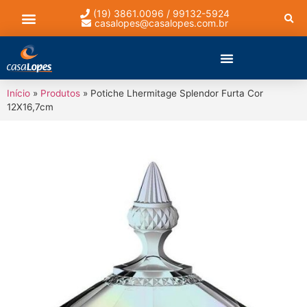
(19) 3861.0096 / 99132-5924
casalopes@casalopes.com.br
Lista de presentes
Início
»
Produtos
»
Potiche Lhermitage Splendor Furta Cor
12X16,7cm