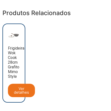
Produtos Relacionados
Frigideira
Wok
Cook
28cm
Grafito
Mimo
Style
Ver
detalhes