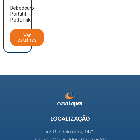
Bebedouro
Portátil
PettDrink
Ver
detalhes
LOCALIZAÇÃO
Av. Bandeirantes, 1472
Vila Sao Carlos, Mogi Guaçu – SP