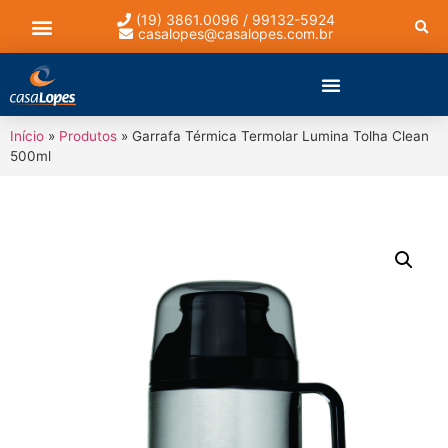
(19) 3861.0096 / 99132-5924
casalopes@casalopes.com.br
Lista de presentes
Início
»
Produtos
»
Garrafa Térmica Termolar Lumina Tolha Clean
500ml