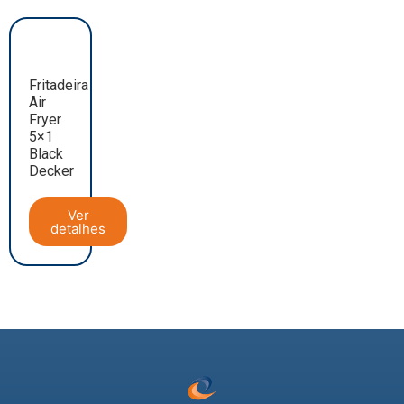
Fritadeira
Air
Fryer
5×1
Black
Decker
Ver
detalhes