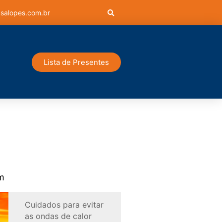
salopes.com.br
Lista de Presentes
m
Cuidados para evitar
as ondas de calor