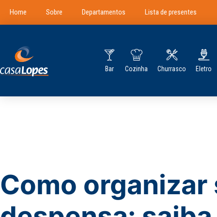
Home
Sobre
Departamentos
Lista de presentes
Bar
Cozinha
Churrasco
Eletro
Como organizar
despensa: saib