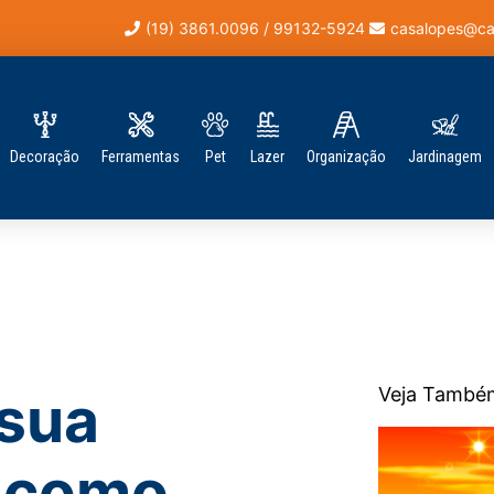
(19) 3861.0096 / 99132-5924
casalopes@ca
Decoração
Ferramentas
Pet
Lazer
Organização
Jardinagem
Veja També
 sua
a como