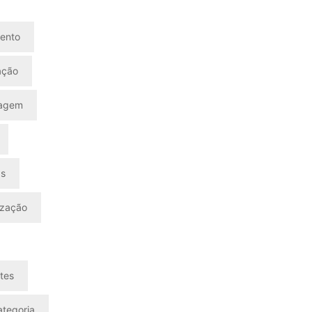
ento
ação
nagem
as
ização
tes
tegoria