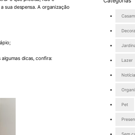
Categorias
 a sua despensa. A organização
Casam
Decor
ápio;
Jardi
algumas dicas, confira:
Lazer
Notíci
Organ
Pet
Presen
Sem ca