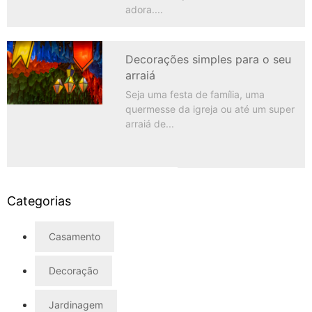
adora.
Decorações simples para o seu
arraiá
Seja uma festa de família, uma
quermesse da igreja ou até um super
arraiá de
Categorias
Casamento
Decoração
Jardinagem