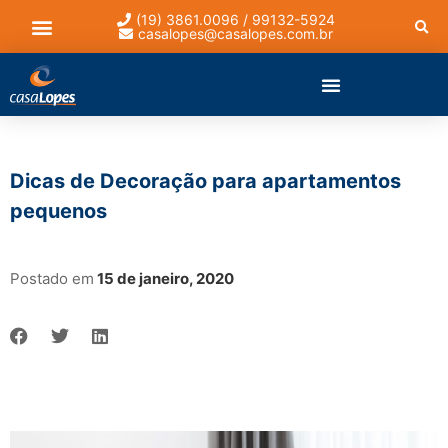
(19) 3861.0096 / 99132-5924
casalopes@casalopes.com.br
Lista de presentes
Dicas de Decoração para apartamentos
pequenos
Postado em
15 de janeiro, 2020