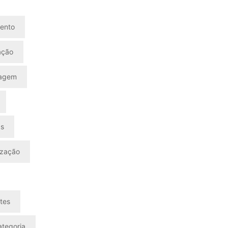
ento
ação
nagem
as
ização
tes
tegoria