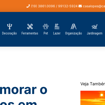
(19) 3861.0096 / 99132-5924
casalopes@ca
Decoração
Ferramentas
Pet
Lazer
Organização
Jardinagem
Veja També
morar o
dos em