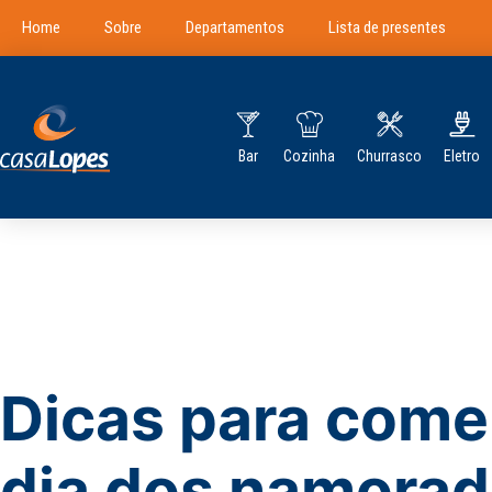
Home
Sobre
Departamentos
Lista de presentes
Bar
Cozinha
Churrasco
Eletro
Dicas para come
dia dos namora