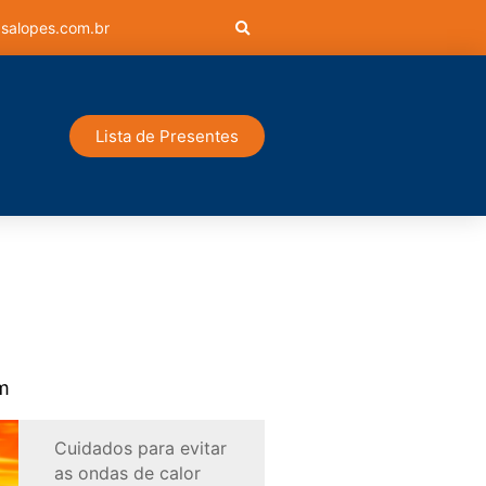
salopes.com.br
Lista de Presentes
m
Cuidados para evitar
as ondas de calor