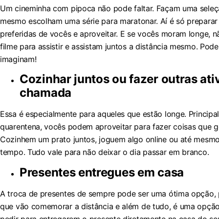
Um cineminha com pipoca não pode faltar. Façam uma seleçã
mesmo escolham uma série para maratonar. Aí é só preparar
preferidas de vocês e aproveitar. E se vocês moram longe,
filme para assistir e assistam juntos a distância mesmo. Pod
imaginam!
Cozinhar juntos ou fazer outras ati
chamada
Essa é especialmente para aqueles que estão longe. Principa
quarentena, vocês podem aproveitar para fazer coisas que 
Cozinhem um prato juntos, joguem algo online ou até mesm
tempo. Tudo vale para não deixar o dia passar em branco.
Presentes entregues em casa
A troca de presentes de sempre pode ser uma ótima opção, p
que vão comemorar a distância e além de tudo, é uma opçã
pedir para entregarem o presente diretamente na casa do se