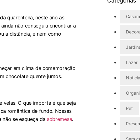
Categorias
Casam
da quarentena, neste ano as
 ainda não conseguiu encontrar a
Decor
l ou a distância, e nem como
Jardi
Lazer
começar em clima de comemoração
m chocolate quente juntos.
Notíci
Organ
de velas. O que importa é que seja
Pet
ica romântica de fundo. Nossas
 e não se esqueça da
sobremesa
.
Presen
Sem ca