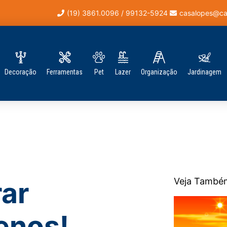
(19) 3861.0096 / 99132-5924
casalopes@ca
Decoração
Ferramentas
Pet
Lazer
Organização
Jardinagem
Veja També
rar
enos!