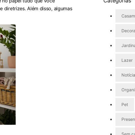
Categorias
e no papel tudo que você
e diretrizes. Além disso, algumas
Casam
Decor
Jardi
Lazer
Notíci
Organ
Pet
Presen
Sem ca