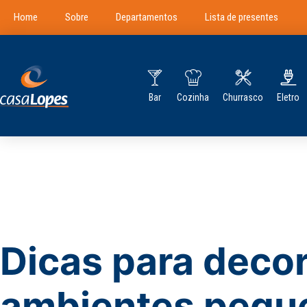
Home
Sobre
Departamentos
Lista de presentes
Bar
Cozinha
Churrasco
Eletro
Dicas para deco
ambientes pequ