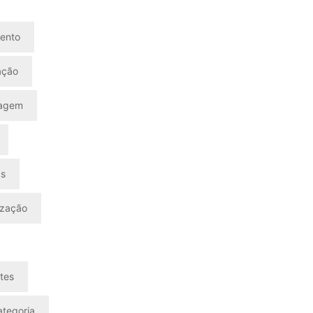
ento
ação
nagem
as
ização
tes
tegoria