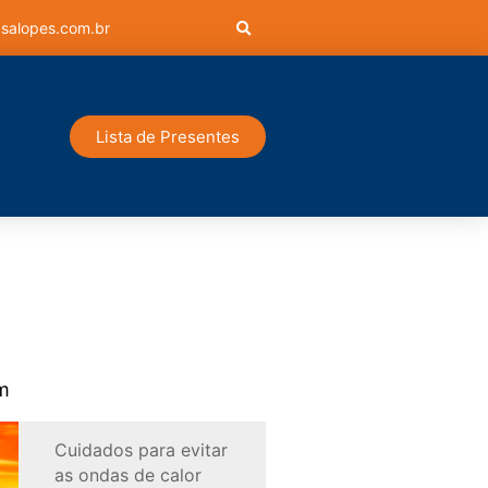
salopes.com.br
Lista de Presentes
m
Cuidados para evitar
as ondas de calor