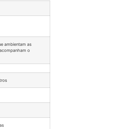
ue ambientam as
 acompanham o
tros
as