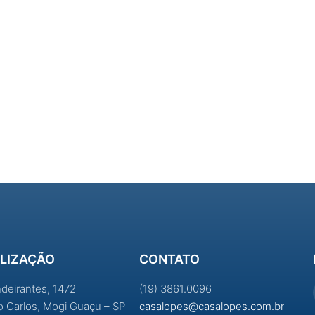
LIZAÇÃO
CONTATO
ndeirantes, 1472
(19) 3861.0096
ao Carlos, Mogi Guaçu – SP
casalopes@casalopes.com.br