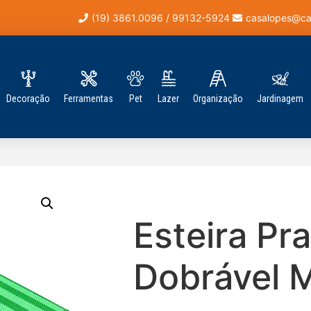
(19) 3861.0096 / 99132-5924
casalopes@ca
Decoração
Ferramentas
Pet
Lazer
Organização
Jardinagem
Esteira Pra
Dobrável 